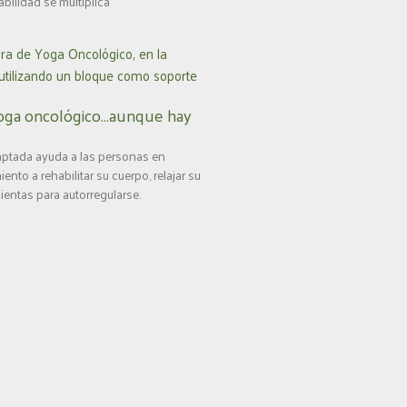
ilidad se multiplica
m
yoga oncológico…aunque hay
aptada ayuda a las personas en
ento a rehabilitar su cuerpo, relajar su
entas para autorregularse.