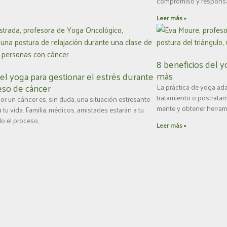
compromiso y responsab
Leer más »
8 beneficios del 
más
el yoga para gestionar el estrés durante
eso de cáncer
La práctica de yoga ad
tratamiento o postratami
or un cáncer es, sin duda, una situación estresante
mente y obtener herrami
tu vida. Familia, médicos, amistades estarán a tu
do el proceso,
Leer más »