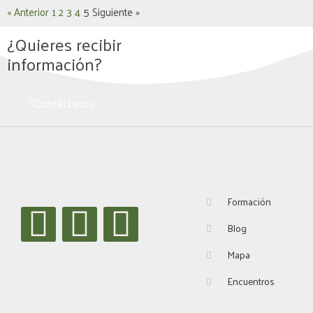
« Anterior
1
2
3
4
5
Siguiente »
¿Quieres recibir
información?
Contáctanos
I
W
L
Formación
Blog
n
h
i
Mapa
s
a
n
Encuentros