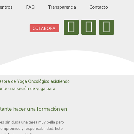
entros
FAQ
Transparencia
Contacto
I
W
L
COLABORA
n
h
i
s
a
n
t
t
k
a
s
e
g
a
d
r
p
i
tante hacer una formación en
a
p
n
es sin duda una tarea muy bella pero
ompromiso y responsabilidad. Este