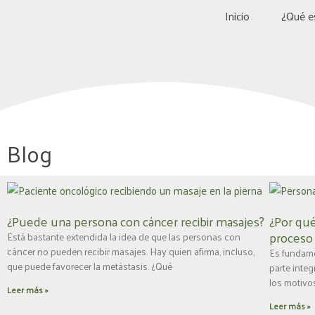
Ir
Inicio
¿Qué e
al
contenido
Blog
P
P
P
P
P
á
á
á
á
á
¿Puede una persona con cáncer recibir masajes?
¿Por qué
g
g
g
g
g
proceso
Está bastante extendida la idea de que las personas con
i
i
i
i
i
cáncer no pueden recibir masajes. Hay quien afirma, incluso,
Es fundamen
n
n
n
n
n
que puede favorecer la metástasis. ¿Qué
parte inte
a
a
a
a
a
los motivo
Leer más »
Leer más »