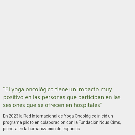
P
P
P
P
P
Á
Á
Á
Á
Á
G
G
G
G
G
I
I
I
I
I
N
N
N
N
N
“El yoga oncológico tiene un impacto muy
positivo en las personas que participan en las
A
A
A
A
A
sesiones que se ofrecen en hospitales”
En 2023 la Red Internacional de Yoga Oncológico inició un
programa piloto en colaboración con la Fundación Nous Cims,
pionera en la humanización de espacios