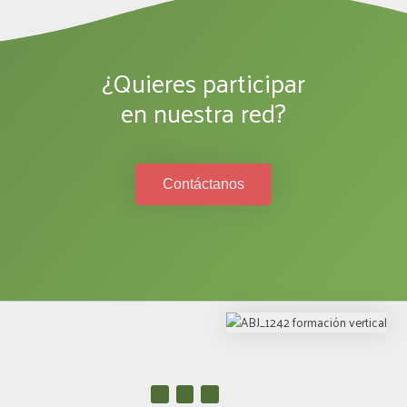
¿Quieres participar
en nuestra red?
Contáctanos
I
W
L
n
h
i