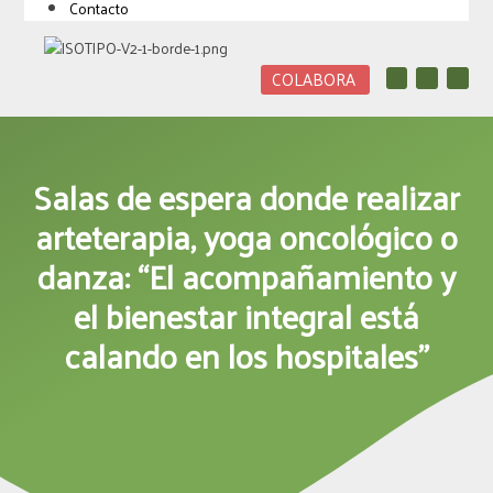
Contacto
I
W
L
COLABORA
n
h
i
s
a
n
t
t
k
a
s
e
g
a
d
r
p
i
Salas de espera donde realizar
a
p
n
m
arteterapia, yoga oncológico o
danza: “El acompañamiento y
el bienestar integral está
calando en los hospitales”