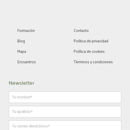
s
a
n
t
t
k
a
s
e
g
a
d
r
p
i
a
p
n
m
Formación
Contacto
Blog
Política de privacidad
Mapa
Política de cookies
Encuentros
Términos y condiciones
Newsletter
Nombre
Apellido
Email