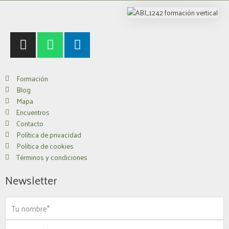
I
W
L
n
h
i
s
a
n
t
t
k
Formación
a
s
e
Blog
g
a
d
Mapa
r
p
i
Encuentros
a
p
n
Contacto
Política de privacidad
m
Política de cookies
Términos y condiciones
Newsletter
Nombre
Apellido