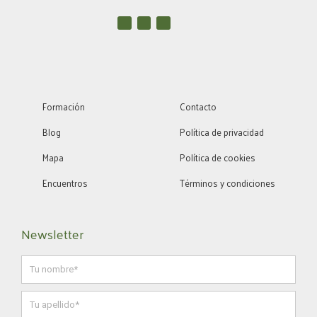
I
W
L
n
h
i
s
a
n
t
t
k
a
s
e
g
a
d
r
p
i
a
p
n
m
Formación
Contacto
Blog
Política de privacidad
Mapa
Política de cookies
Encuentros
Términos y condiciones
Newsletter
Nombre
Apellido