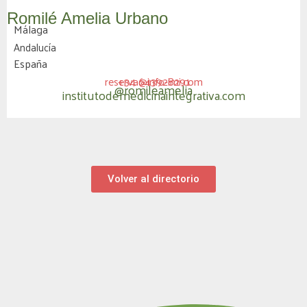
Romilé Amelia Urbano
Málaga
Andalucía
España
reserva@info-imi.com
+34 643928291
@romileamelia
institutodemedicinaintegrativa.com
Volver al directorio