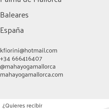
Baleares
España
kfiorini@hotmail.com
+34 666416407
@mahayogamallorca
mahayogamallorca.com
¿Quieres recibir