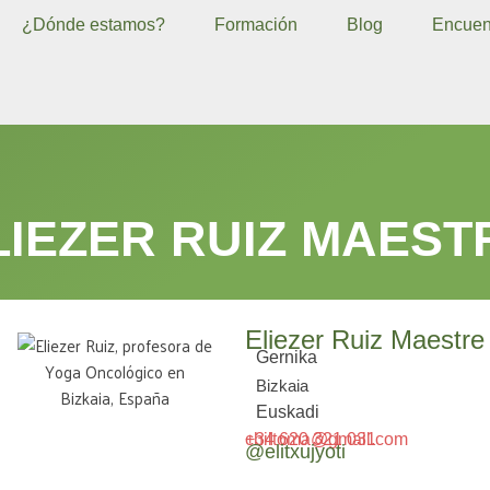
¿Dónde estamos?
Formación
Blog
Encuen
LIEZER RUIZ MAEST
Eliezer Ruiz Maestre
Gernika
Bizkaia
Euskadi
chiltoma@gmail.com
+34 620 321 031
@elitxujyoti