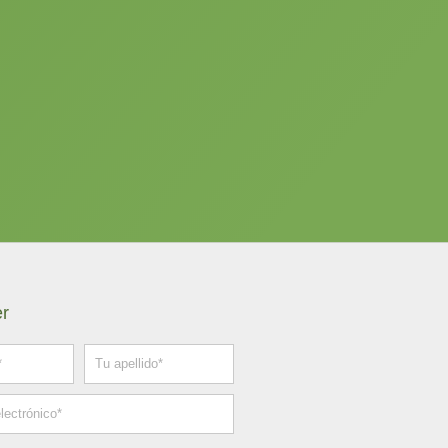
er
Apellido