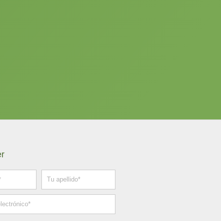
er
Apellido