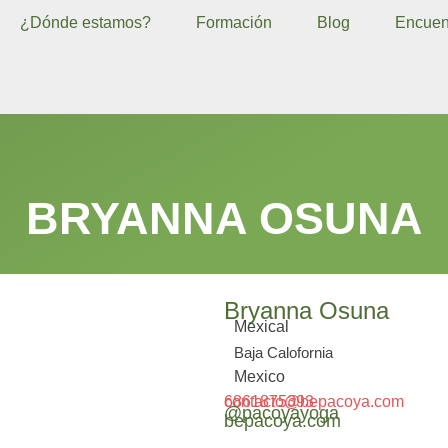
¿Dónde estamos?
Formación
Blog
Encuen
BRYANNA OSUNA
Bryanna Osuna
Mexical
Baja Calofornia
Mexico
contacto@bepacoya.com
6861875393
@pacoyayoga
bepacoya.com